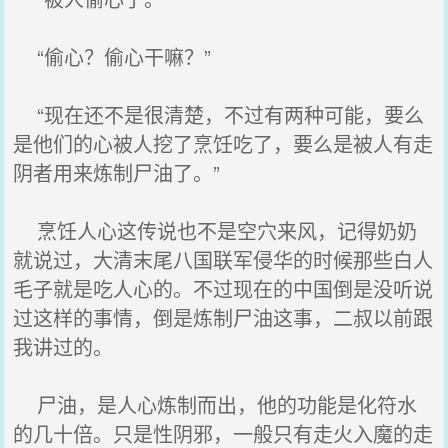
“偷心？偷心干嘛？”
“现在还不是很清楚，不过有两种可能，要么
是他们的心被人挖了烹饪吃了，要么是被人有走
阴者用来炼制尸油了。”
烹饪人心这传说也不是空穴来风，记得奶奶
就说过，大清末尾八国联军侵华的时候那些白人
毛子就是吃人心的。不过现在的中国倒是没听说
过这样的事情，倒是炼制尸油这事，二叔以前跟
我讲过的。
尸油，是人心炼制而出，他的功能是化符水
的几十倍。只是性阴邪，一般只有走火入魔的走