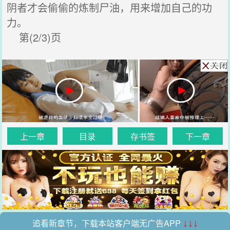
阴者才会偷偷的炼制尸油，用来增加自己的功
力。
第(2/3)页
上一章
目录
存书签
下一章
追看新章节，下载本站客户端无广告APP
↓↓↓