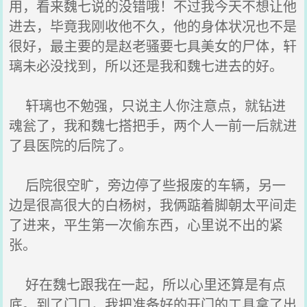
用，看来魏七说的没错哦！不过我今天不想让他
进去，毕竟我刚收他不久，他的身体状况也不是
很好，最主要的是赵老骚要七具美女的尸体，轩
璃未必没找到，所以还是我和魏七进去的好。
轩璃也不勉强，只说主人你注意点，就钻进
魂瓮了，我和魏七搭把手，两个人一前一后就进
了县医院的后院了。
后院很空旷，旁边停了些报废的车辆，另一
边是很高很大的白杨树，我俩踮着脚朝太平间走
了进来，平生第一次偷东西，心里说不出的紧
张。
好在魏七跟我在一起，所以心里还算是有点
底。到了门口，我把准备好的开门的工具拿了出