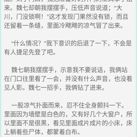
来。魏七却朝我摆摆手，压低声音说道；“大
川，门没锁啊！”这才发现门果然没有锁，而且
还留着一条缝，里面冷飕飕的凉气冒了出来。
“什么情况？”我下意识的后退了一下，不会是
有人捷足先登了吧。
魏七朝我摆摆手，示意我不要说话，我俩站
在门口往里看了一会，并没有什么声音，也没看
见人影。魏七一招手，我俩钻了进来。
一股凉气扑面而来，忍不住全身颤抖一下。
里面因为墙壁是白色的，又有好几个大窗户，所
以里面不是很黑，看见里面成片成片的小床，床
上躺着些尸体，都蒙着白布。