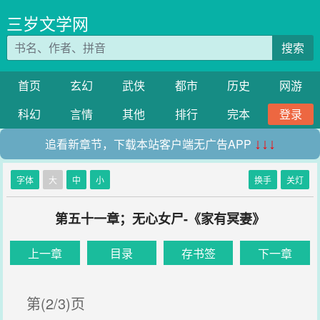
三岁文学网
搜索
首页
玄幻
武侠
都市
历史
网游
科幻
言情
其他
排行
完本
登录
追看新章节，下载本站客户端无广告APP
↓↓↓
字体
大
中
小
换手
关灯
第五十一章；无心女尸-《家有冥妻》
上一章
目录
存书签
下一章
第(2/3)页