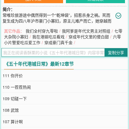
简介：
常唯珍旅游途中偶然得到一个“乾坤袋”，招惹杀身之祸。死而
复生成为四八年沪市豪门小寡妇，原主儿难产而亡，她穿越而
来，代替她生下孩子。丈夫死了，大伯哥一家虎视眈眈，不仅打算吃
其它作品：
我们全村穿九零啦
/
我阿爹是年代文男主对照组
/
七零
绝户，还打算利用她和刚出生的孩子转移其他人的视线，榨干他们的
大杂院小寡妇
/
我在港娱吃瓜看戏
/
穿成年代文里的傻白甜
/
六零
价值。大嫂记恨她准备离开之际痛下杀手；二嫂不能生准备趁乱杀母
小片警爱吃瓜爱工作
/
穿成豪门真千金
/
夺子抢走孩子据为己有；三房谋算少一房少分钱；五房瞄上钱财打算
螳螂捕蝉，七房蹦跶搅合也巴不得她们母子死……婆家没有一个可靠
复制分享
的，娘家也没有。好赌的爹，爱男的妈，狠毒的哥哥，阴险的嫂嫂，
自私的弟弟还有软弱的她。常唯珍：这操蛋的人生不需要解释！刚生
《五十年代港城日常》最新12章节
完孩子第一天，她就得头脑风暴。一个刚生完的虚弱产妇还带一个早
产虚弱的小拖油瓶，前有狼后有虎，半路无数恶犬恨不能咬下一块
111 你开价
肉，这现状让人眼前一黑又一黑。好在，上辈子害她身死的乾坤袋，
竟然跟她一起穿越了。常唯珍捏着小袋子，看着虚弱的娃儿，一咬牙
110 一茬茬热闹
一跺脚，跑！！！但是跑之前，该拿也要拿，不然孤儿寡母怎么过日
子？经历重重困难，常唯珍终于带着孩子来到港城，这年头儿港城的
109 切磋一下
日子也不好过，但是总归身边是没有随时咬一口的豺狼虎豹。常唯珍
认真经营起自己的小日子。就算是身处逆境，也要热爱生活，努力努
108 武馆
力再努力。阅读指南：1：女主爽文，女主永远第一位。2：前期有逃
跑躲藏情节，不苦女主。3：后期日常奋斗文，有女主创业也有家长里
107 算计啊
短鸡毛蒜皮的小事儿。