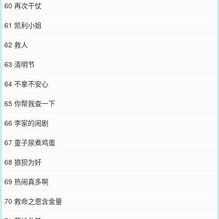
60 再次干仗
61 凯利小姐
62 救人
63 清明节
64 不拿不安心
65 你帮我查一下
66 李家的闹剧
67 童子尿煮鸡蛋
68 狼狈为奸
69 热闹真多啊
70 救命之恩含金量