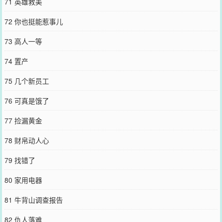
71 英雄救美
72 你也挺能惹事儿
73 高人一等
74 置产
75 几个新员工
76 可真是饿了
77 捡漏黄金
78 财帛动人心
79 找错了
80 家用电器
81 牛背山调查报告
82 仇人落难