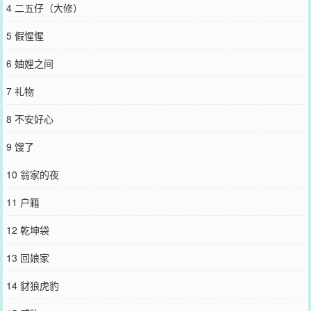
4 二五仔（大修）
5 假惺惺
6 妯娌之间
7 礼物
8 不安好心
9 馊了
10 翁家的夜
11 户籍
12 乾坤袋
13 回娘家
14 豺狼虎豹