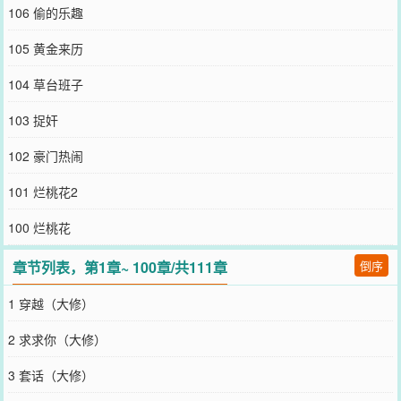
您要是觉得《
五十年代港城日常
》还不错的话请不要忘记向您QQ群和
106 偷的乐趣
微博微信里的朋友推荐哦！
105 黄金来历
104 草台班子
103 捉奸
102 豪门热闹
101 烂桃花2
100 烂桃花
章节列表，第1章~ 100章/共111章
倒序
1 穿越（大修）
2 求求你（大修）
3 套话（大修）