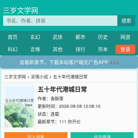
三岁文学网
搜索
首页
玄幻
武侠
都市
历史
网游
科幻
言情
其他
排行
完本
登录
追看新章节，下载本站客户端无广告APP
↓↓↓
三岁文学网
>
言情小说
> 五十年代港城日常
五十年代港城日常
作者：
香酥栗
更新时间：2026-08-08 12:08:10
状态：连载
最新章节：
111 你开价
加入书架
点击阅读