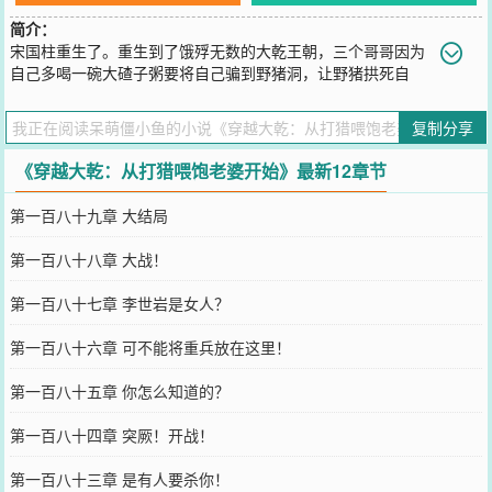
简介：
宋国柱重生了。重生到了饿殍无数的大乾王朝，三个哥哥因为
自己多喝一碗大碴子粥要将自己骗到野猪洞，让野猪拱死自
己。“叮——”“A.跟着哥哥去野猪洞，你将成为残疾人，无法人道，孤
寡一生。”“B.解开上来的绳子，送三位哥哥去西天，你将获得逍遥御兽
复制分享
系统，继承家里的大瓦房、睡着三个哥哥亲手打造的大床，带着三个
嫂嫂，过上逍遥快活、顿顿有肉吃的幸福日子。”BBB....老子选B！！
《穿越大乾：从打猎喂饱老婆开始》最新12章节
您要是觉得《
穿越大乾：从打猎喂饱老婆开始
》还不错的话请不要忘
记向您QQ群和微博微信里的朋友推荐哦！
第一百八十九章 大结局
第一百八十八章 大战！
第一百八十七章 李世岩是女人？
第一百八十六章 可不能将重兵放在这里！
第一百八十五章 你怎么知道的？
第一百八十四章 突厥！开战！
第一百八十三章 是有人要杀你！