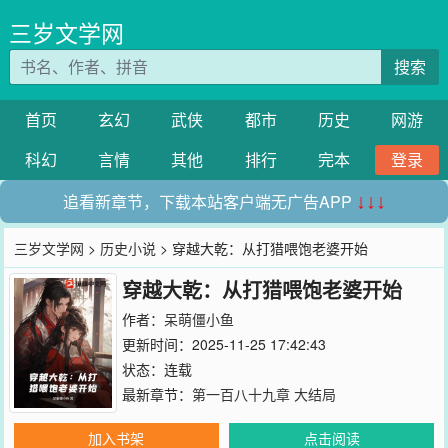
三岁文学网
搜索
首页
玄幻
武侠
都市
历史
网游
科幻
言情
其他
排行
完本
登录
追看新章节，下载本站客户端无广告APP
↓↓↓
三岁文学网
>
历史小说
> 穿越大乾：从打猎喂饱老婆开始
穿越大乾：从打猎喂饱老婆开始
作者：
呆萌僵小鱼
更新时间：2025-11-25 17:42:43
状态：连载
最新章节：
第一百八十九章 大结局
加入书架
点击阅读